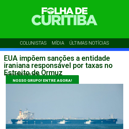
COLUNISTAS
MÍDIA
ÚLTIMAS NOTÍCIAS
EUA impõem sanções a entidade
iraniana responsável por taxas no
Estreito de Ormuz
admin
28/05/2026
04:15
NOSSO GRUPO! ENTRE AGORA!