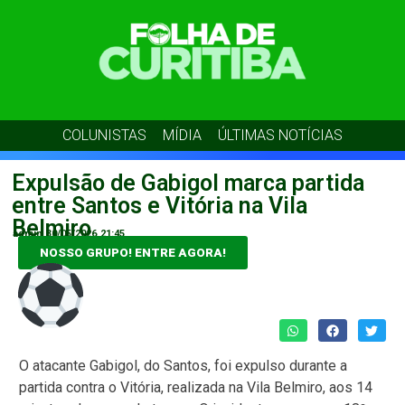
COLUNISTAS
MÍDIA
ÚLTIMAS NOTÍCIAS
Expulsão de Gabigol marca partida
entre Santos e Vitória na Vila
Belmiro
admin
30/05/2026
21:45
NOSSO GRUPO! ENTRE AGORA!
O atacante Gabigol, do Santos, foi expulso durante a
partida contra o Vitória, realizada na Vila Belmiro, aos 14