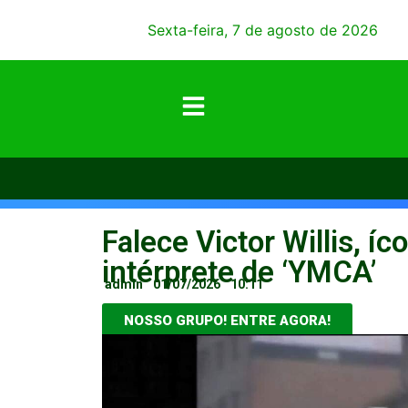
Sexta-feira, 7 de agosto de 2026
Falece Victor Willis, í
intérprete de ‘YMCA’
admin
01/07/2026
10:11
NOSSO GRUPO! ENTRE AGORA!