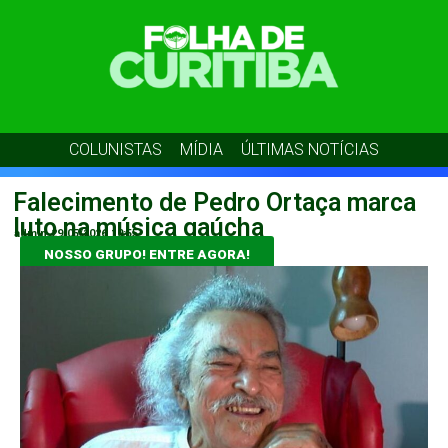
COLUNISTAS
MÍDIA
ÚLTIMAS NOTÍCIAS
Falecimento de Pedro Ortaça marca
luto na música gaúcha
admin
29/05/2026
10:55
NOSSO GRUPO! ENTRE AGORA!