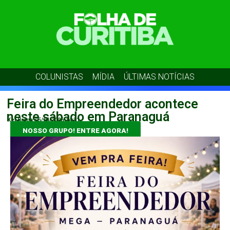
COLUNISTAS
MÍDIA
ÚLTIMAS NOTÍCIAS
Feira do Empreendedor acontece
neste sábado em Paranaguá
Kel Braga
05/05/2026
14:31
NOSSO GRUPO! ENTRE AGORA!