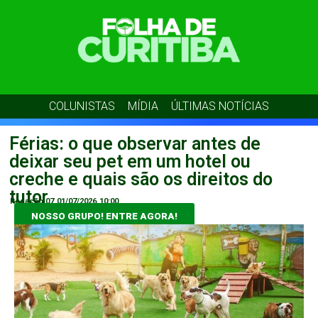
COLUNISTAS
MÍDIA
ÚLTIMAS NOTÍCIAS
Férias: o que observar antes de
deixar seu pet em um hotel ou
creche e quais são os direitos do
tutor
Redação 07
01/07/2026
10:00
NOSSO GRUPO! ENTRE AGORA!