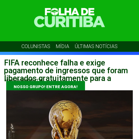
COLUNISTAS
MÍDIA
ÚLTIMAS NOTÍCIAS
FIFA reconhece falha e exige
pagamento de ingressos que foram
liberados gratuitamente para a
admin
05/06/2026
21:05
NOSSO GRUPO! ENTRE AGORA!