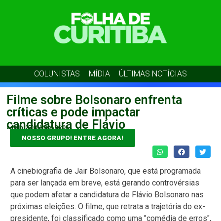
COLUNISTAS
MÍDIA
ÚLTIMAS NOTÍCIAS
Filme sobre Bolsonaro enfrenta
críticas e pode impactar
candidatura de Flávio
admin
25/05/2026
06:06
NOSSO GRUPO! ENTRE AGORA!
A cinebiografia de Jair Bolsonaro, que está programada
para ser lançada em breve, está gerando controvérsias
que podem afetar a candidatura de Flávio Bolsonaro nas
próximas eleições. O filme, que retrata a trajetória do ex-
presidente, foi classificado como uma "comédia de erros",