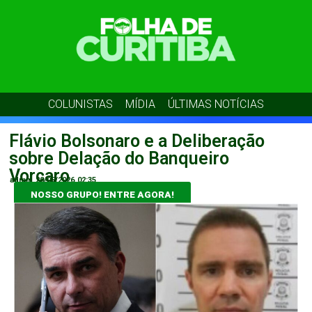
COLUNISTAS
MÍDIA
ÚLTIMAS NOTÍCIAS
Flávio Bolsonaro e a Deliberação
sobre Delação do Banqueiro
Vorcaro
admin
20/05/2026
02:35
NOSSO GRUPO! ENTRE AGORA!