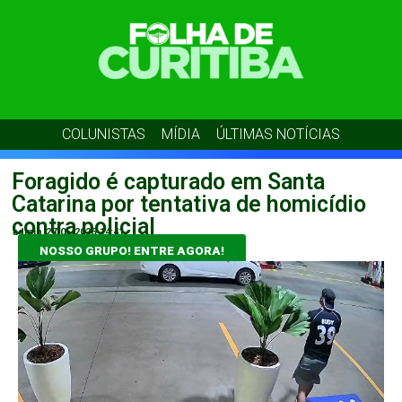
COLUNISTAS
MÍDIA
ÚLTIMAS NOTÍCIAS
Foragido é capturado em Santa
Catarina por tentativa de homicídio
contra policial
admin
27/05/2026
14:41
NOSSO GRUPO! ENTRE AGORA!