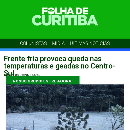
COLUNISTAS
MÍDIA
ÚLTIMAS NOTÍCIAS
Frente fria provoca queda nas
temperaturas e geadas no Centro-
Sul
admin
08/07/2026
05:40
NOSSO GRUPO! ENTRE AGORA!