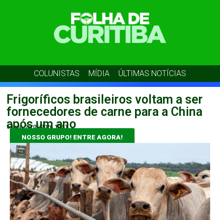
COLUNISTAS
MÍDIA
ÚLTIMAS NOTÍCIAS
Frigoríficos brasileiros voltam a ser
fornecedores de carne para a China
após um ano
admin
20/05/2026
10:51
NOSSO GRUPO! ENTRE AGORA!