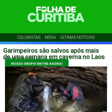
COLUNISTAS
MÍDIA
ÚLTIMAS NOTÍCIAS
Garimpeiros são salvos após mais
de uma semana em caverna no Laos
admin
30/05/2026
07:51
NOSSO GRUPO! ENTRE AGORA!