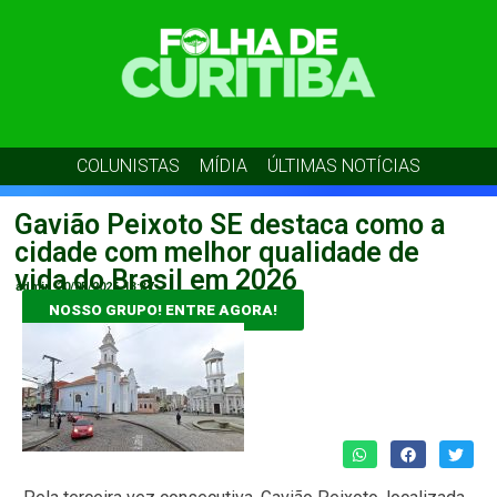
COLUNISTAS
MÍDIA
ÚLTIMAS NOTÍCIAS
Gavião Peixoto SE destaca como a
cidade com melhor qualidade de
vida do Brasil em 2026
admin
20/05/2026
13:37
NOSSO GRUPO! ENTRE AGORA!