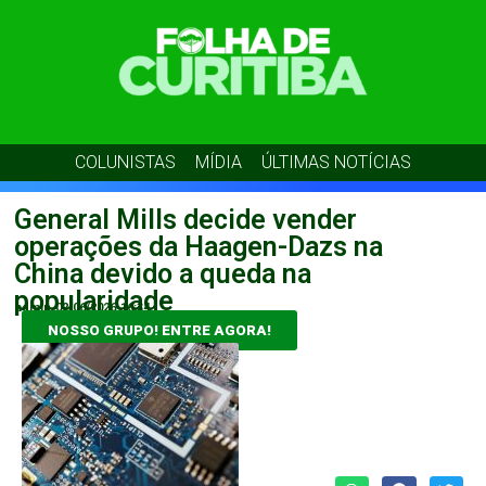
COLUNISTAS
MÍDIA
ÚLTIMAS NOTÍCIAS
General Mills decide vender
operações da Haagen-Dazs na
China devido a queda na
popularidade
admin
02/06/2026
16:34
NOSSO GRUPO! ENTRE AGORA!