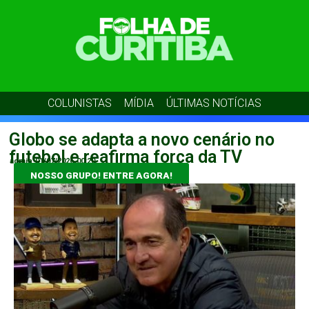
COLUNISTAS
MÍDIA
ÚLTIMAS NOTÍCIAS
Globo se adapta a novo cenário no
futebol e reafirma força da TV
admin
01/07/2026
00:20
NOSSO GRUPO! ENTRE AGORA!