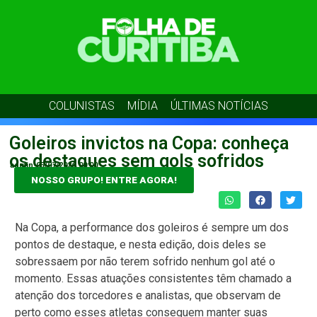
COLUNISTAS
MÍDIA
ÚLTIMAS NOTÍCIAS
Goleiros invictos na Copa: conheça
os destaques sem gols sofridos
admin
05/07/2026
00:00
NOSSO GRUPO! ENTRE AGORA!
Na Copa, a performance dos goleiros é sempre um dos
pontos de destaque, e nesta edição, dois deles se
sobressaem por não terem sofrido nenhum gol até o
momento. Essas atuações consistentes têm chamado a
atenção dos torcedores e analistas, que observam de
perto como esses atletas conseguem manter suas