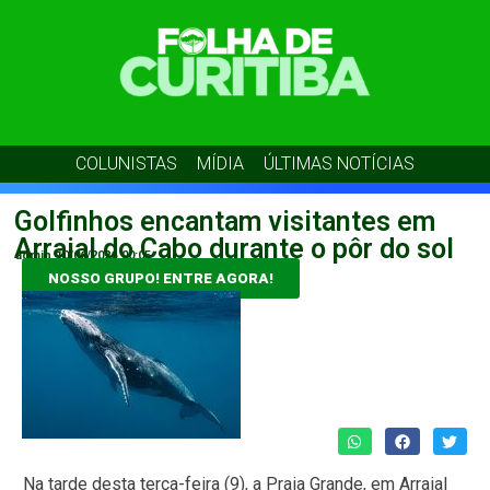
COLUNISTAS
MÍDIA
ÚLTIMAS NOTÍCIAS
Golfinhos encantam visitantes em
Arraial do Cabo durante o pôr do sol
admin
10/06/2026
00:05
NOSSO GRUPO! ENTRE AGORA!
Na tarde desta terça-feira (9), a Praia Grande, em Arraial