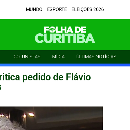
MUNDO
ESPORTE
ELEIÇÕES 2026
COLUNISTAS
MÍDIA
ÚLTIMAS NOTÍCIAS
itica pedido de Flávio
s