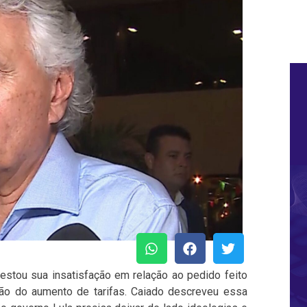
estou sua insatisfação em relação ao pedido feito
ção do aumento de tarifas. Caiado descreveu essa