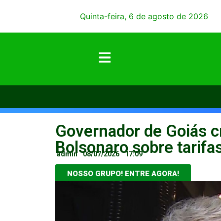
Quinta-feira, 6 de agosto de 2026
Governador de Goiás cr
Bolsonaro sobre tarifa
admin
08/07/2026
17:09
NOSSO GRUPO! ENTRE AGORA!