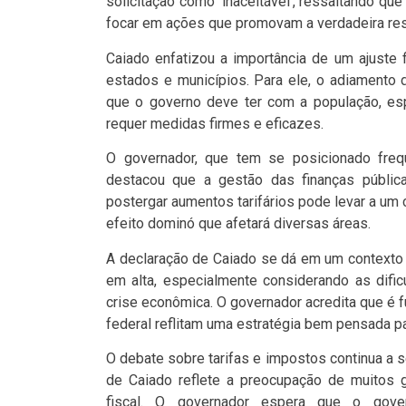
solicitação como 'inaceitável', ressaltando qu
focar em ações que promovam a verdadeira resp
Caiado enfatizou a importância de um ajuste 
estados e municípios. Para ele, o adiamento 
que o governo deve ter com a população, 
requer medidas firmes e eficazes.
O governador, que tem se posicionado frequ
destacou que a gestão das finanças públic
postergar aumentos tarifários pode levar a um 
efeito dominó que afetará diversas áreas.
A declaração de Caiado se dá em um contexto 
em alta, especialmente considerando as difi
crise econômica. O governador acredita que é
federal reflitam uma estratégia bem pensada p
O debate sobre tarifas e impostos continua a s
de Caiado reflete a preocupação de muitos g
fiscal. O governador espera que o gov