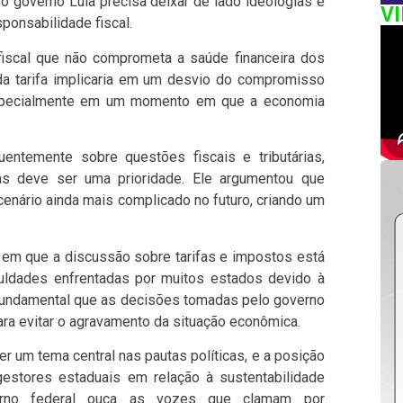
e o governo Lula precisa deixar de lado ideologias e
V
onsabilidade fiscal.
fiscal que não comprometa a saúde financeira dos
da tarifa implicaria em um desvio do compromisso
especialmente em um momento em que a economia
entemente sobre questões fiscais e tributárias,
as deve ser uma prioridade. Ele argumentou que
cenário ainda mais complicado no futuro, criando um
em que a discussão sobre tarifas e impostos está
culdades enfrentadas por muitos estados devido à
 fundamental que as decisões tomadas pelo governo
ara evitar o agravamento da situação econômica.
er um tema central nas pautas políticas, e a posição
estores estaduais em relação à sustentabilidade
erno federal ouça as vozes que clamam por