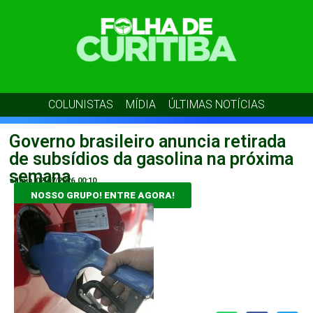
COLUNISTAS
MÍDIA
ÚLTIMAS NOTÍCIAS
Governo brasileiro anuncia retirada
de subsídios da gasolina na próxima
semana
admin
02/07/2026
00:10
NOSSO GRUPO! ENTRE AGORA!