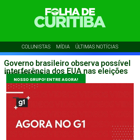
COLUNISTAS
MÍDIA
ÚLTIMAS NOTÍCIAS
Governo brasileiro observa possível
interferência dos EUA nas eleições
admin
02/06/2026
20:05
NOSSO GRUPO! ENTRE AGORA!