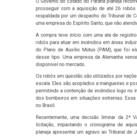
O Governo do Estado do Paraná planeja recorr
prosseguir com a aquisição de até 26 robôs
respaldada por um despacho do Tribunal de Co
uma empresa do Espírito Santo, que não atendi
A compra teve início com uma ata de registro
robôs para atuar em incêndios em áreas industr
do Plano de Auxílio Mútuo (PAM), que foi el
desse tipo. Uma empresa da Alemanha venceu
disponível no mercado.
Os robôs em questão são utilizados por naçõe
escala. Eles são acoplados a mangueiras e po
permitindo a contenção de incêndios logo no in
dos bombeiros em situações extremas. Essa i
no Brasil.
Recentemente, uma decisão liminar da 2ª V
licitação, impactando o cronograma de aqui
planeja apresentar um agravo ao Tribunal de 