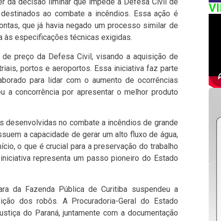
er da decisão liminar que impede a Defesa Civil de
V
 destinados ao combate a incêndios. Essa ação é
ntas, que já havia negado um processo similar de
a às especificações técnicas exigidas.
 de preço da Defesa Civil, visando a aquisição de
iais, portos e aeroportos. Essa iniciativa faz parte
aborado para lidar com o aumento de ocorrências
 a concorrência por apresentar o melhor produto
s desenvolvidas no combate a incêndios de grande
ssuem a capacidade de gerar um alto fluxo de água,
ício, o que é crucial para a preservação do trabalho
niciativa representa um passo pioneiro do Estado
ara da Fazenda Pública de Curitiba suspendeu a
sição dos robôs. A Procuradoria-Geral do Estado
Justiça do Paraná, juntamente com a documentação