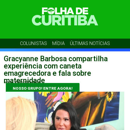
COLUNISTAS
MÍDIA
ÚLTIMAS NOTÍCIAS
Gracyanne Barbosa compartilha
experiência com caneta
emagrecedora e fala sobre
maternidade
admin
29/05/2026
15:21
NOSSO GRUPO! ENTRE AGORA!