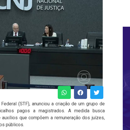
 Federal (STF), anunciou a criação de um grupo de
ricalhos pagos a magistrados. A medida busca
e auxílios que compõem a remuneração dos juízes,
os públicos.