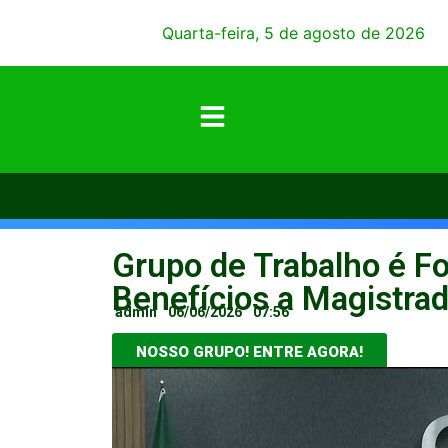
Quarta-feira, 5 de agosto de 2026
Grupo de Trabalho é F
Benefícios a Magistra
admin
06/06/2026
07:56
NOSSO GRUPO! ENTRE AGORA!