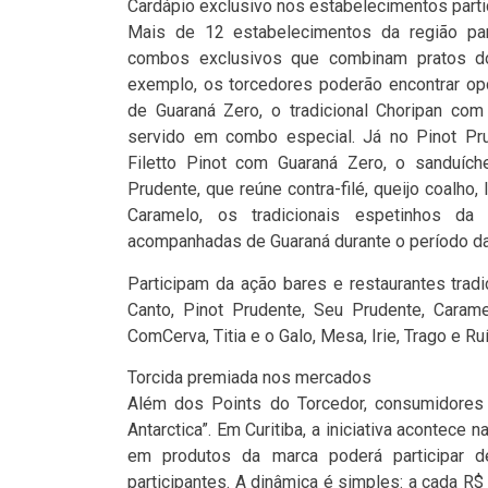
Cardápio exclusivo nos estabelecimentos parti
Mais de 12 estabelecimentos da região part
combos exclusivos que combinam pratos do
exemplo, os torcedores poderão encontrar op
de Guaraná Zero, o tradicional Choripan com
servido em combo especial. Já no Pinot Pr
Filetto Pinot com Guaraná Zero, o sanduích
Prudente, que reúne contra-filé, queijo coalh
Caramelo, os tradicionais espetinhos d
acompanhadas de Guaraná durante o período da
Participam da ação bares e restaurantes trad
Canto, Pinot Prudente, Seu Prudente, Caramel
ComCerva, Titia e o Galo, Mesa, Irie, Trago e Ru
Torcida premiada nos mercados
Além dos Points do Torcedor, consumidores 
Antarctica”. Em Curitiba, a iniciativa acontece
em produtos da marca poderá participar 
participantes. A dinâmica é simples: a cada R