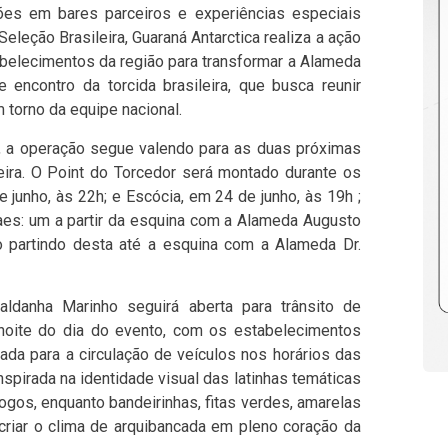
ões em bares parceiros e experiências especiais
Seleção Brasileira, Guaraná Antarctica realiza a ação
tabelecimentos da região para transformar a Alameda
ncontro da torcida brasileira, que busca reunir
 torno da equipe nacional.
, a operação segue valendo para as duas próximas
eira. O Point do Torcedor será montado durante os
de junho, às 22h; e Escócia, em 24 de junho, às 19h ;
es: um a partir da esquina com a Alameda Augusto
ro partindo desta até a esquina com a Alameda Dr.
ldanha Marinho seguirá aberta para trânsito de
noite do dia do evento, com os estabelecimentos
hada para a circulação de veículos nos horários das
spirada na identidade visual das latinhas temáticas
ogos, enquanto bandeirinhas, fitas verdes, amarelas
criar o clima de arquibancada em pleno coração da