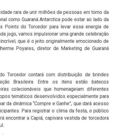
cidade rara de unir milhões de pessoas em torno da
l como Guaraná Antarctica pode estar ao lado da
s Points do Torcedor para levar essa energia de
 cada jogo, vamos impulsionar uma grande celebração
incrível, que é o jeito originalmente emocionado de
lherme Poyares, diretor de Marketing de Guaraná
do Torcedor contará com distribuição de brindes
leção Brasileira. Entre os itens estão batecos
eiras colecionáveis que homenageiam diferentes
 copos temáticos desenvolvidos especialmente para
par da dinâmica “Compre e Ganhe”, que dará acesso
ipantes. Para registrar o clima da festa, o público
á encontrar a Capiá, capivara vestida de torcedora
l.