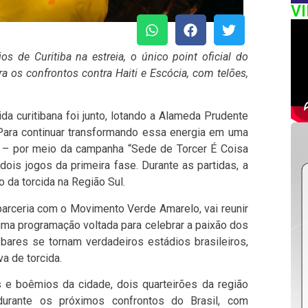
V
 de Curitiba na estreia, o único point oficial do
a os confrontos contra Haiti e Escócia, com telões,
da curitibana foi junto, lotando a Alameda Prudente
Para continuar transformando essa energia em uma
ca – por meio da campanha “Sede de Torcer É Coisa
ois jogos da primeira fase. Durante as partidas, a
o da torcida na Região Sul.
m parceria com o Movimento Verde Amarelo, vai reunir
uma programação voltada para celebrar a paixão dos
s bares se tornam verdadeiros estádios brasileiros,
a de torcida.
e boêmios da cidade, dois quarteirões da região
durante os próximos confrontos do Brasil, com