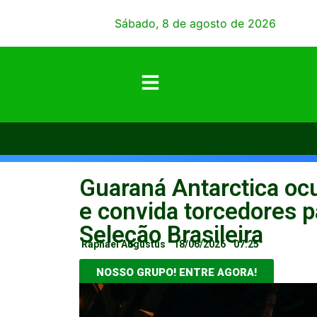
Sábado, 8 de agosto de 2026
Guaraná Antarctica oc
e convida torcedores p
Seleção Brasileira
Raphael Augustus
18/06/2026
07:25
NOSSO GRUPO! ENTRE AGORA!