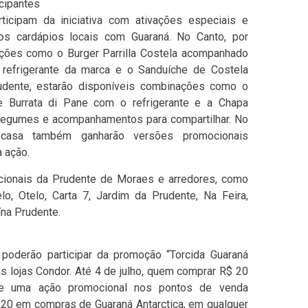
cipantes
icipam da iniciativa com ativações especiais e
s cardápios locais com Guaraná. No Canto, por
ções como o Burger Parrilla Costela acompanhado
 refrigerante da marca e o Sanduíche de Costela
udente, estarão disponíveis combinações como o
e Burrata di Pane com o refrigerante e a Chapa
o, legumes e acompanhamentos para compartilhar. No
a casa também ganharão versões promocionais
 ação.
icionais da Prudente de Moraes e arredores, como
o, Otelo, Carta 7, Jardim da Prudente, Na Feira,
ína Prudente.
poderão participar da promoção “Torcida Guaraná
 nas lojas Condor. Até 4 de julho, quem comprar R$ 20
de uma ação promocional nos pontos de venda
$ 20 em compras de Guaraná Antarctica, em qualquer