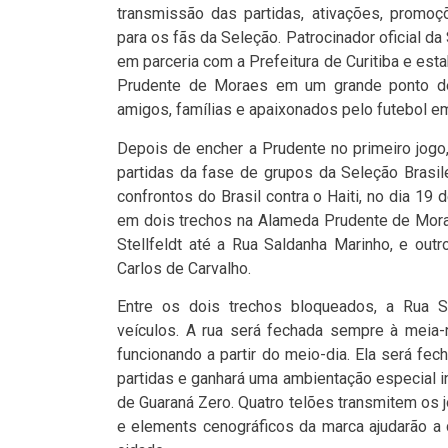
transmissão das partidas, ativações, promoç
para os fãs da Seleção. Patrocinador oficial da 
em parceria com a Prefeitura de Curitiba e es
Prudente de Moraes em um grande ponto de e
amigos, famílias e apaixonados pelo futebol em
Depois de encher a Prudente no primeiro jogo
partidas da fase de grupos da Seleção Brasil
confrontos do Brasil contra o Haiti, no dia 19 
em dois trechos na Alameda Prudente de Mora
Stellfeldt até a Rua Saldanha Marinho, e out
Carlos de Carvalho.
Entre os dois trechos bloqueados, a Rua Sa
veículos. A rua será fechada sempre à meia-
funcionando a partir do meio-dia. Ela será fec
partidas e ganhará uma ambientação especial in
de Guaraná Zero. Quatro telões transmitem os j
e elements cenográficos da marca ajudarão a 