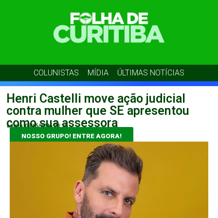
COLUNISTAS
MÍDIA
ÚLTIMAS NOTÍCIAS
Henri Castelli move ação judicial
contra mulher que SE apresentou
como sua assessora
admin
09/05/2026
23:10
NOSSO GRUPO! ENTRE AGORA!