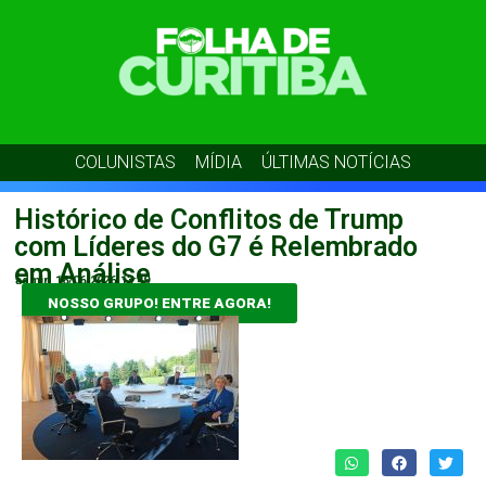
COLUNISTAS
MÍDIA
ÚLTIMAS NOTÍCIAS
Histórico de Conflitos de Trump
com Líderes do G7 é Relembrado
em Análise
admin
16/06/2026
13:49
NOSSO GRUPO! ENTRE AGORA!