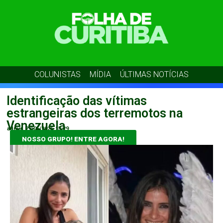
COLUNISTAS
MÍDIA
ÚLTIMAS NOTÍCIAS
Identificação das vítimas
estrangeiras dos terremotos na
Venezuela
admin
27/06/2026
15:29
NOSSO GRUPO! ENTRE AGORA!