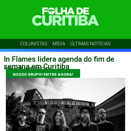
COLUNISTAS
MÍDIA
ÚLTIMAS NOTÍCIAS
In Flames lidera agenda do fim de
semana em Curitiba
Redação 07
24/04/2026
11:31
NOSSO GRUPO! ENTRE AGORA!