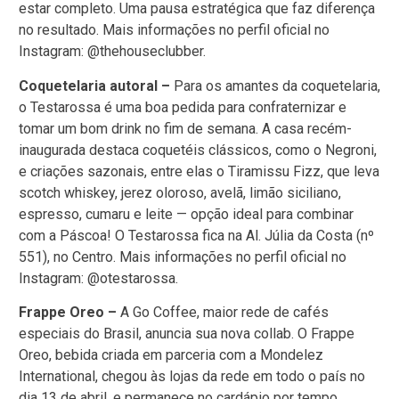
estar completo. Uma pausa estratégica que faz diferença
no resultado. Mais informações no perfil oficial no
Instagram: @thehouseclubber.
Coquetelaria autoral –
Para os amantes da coquetelaria,
o Testarossa é uma boa pedida para confraternizar e
tomar um bom drink no fim de semana. A casa recém-
inaugurada destaca coquetéis clássicos, como o Negroni,
e criações sazonais, entre elas o Tiramissu Fizz, que leva
scotch whiskey, jerez oloroso, avelã, limão siciliano,
espresso, cumaru e leite — opção ideal para combinar
com a Páscoa! O Testarossa fica na Al. Júlia da Costa (nº
551), no Centro. Mais informações no perfil oficial no
Instagram: @otestarossa.
Frappe Oreo –
A Go Coffee, maior rede de cafés
especiais do Brasil, anuncia sua nova collab. O Frappe
Oreo, bebida criada em parceria com a Mondelez
International, chegou às lojas da rede em todo o país no
dia 13 de abril, e permanece no cardápio por tempo