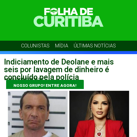
COLUNISTAS
MÍDIA
ÚLTIMAS NOTÍCIAS
Indiciamento de Deolane e mais
seis por lavagem de dinheiro é
concluído pela polícia
admin
29/05/2026
15:54
NOSSO GRUPO! ENTRE AGORA!