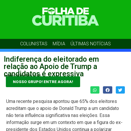
COLUNISTAS
MÍDIA
ÚLTIMAS NOTÍCIAS
Indiferença do eleitorado em
relação ao Apoio de Trump a
candidatos é expressiva
admin
20/06/2026
13:00
NOSSO GRUPO! ENTRE AGORA!
Uma recente pesquisa apontou que 65% dos eleitores
acreditam que o apoio de Donald Trump a um candidato
não teria influência significativa nas eleições. Essa
informação surge em um contexto em que a figura do ex-
presidente dos Estados Unidos continua a polarizar