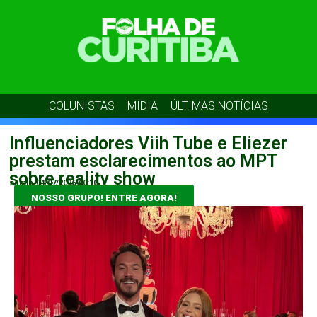
COLUNISTAS
MÍDIA
ÚLTIMAS NOTÍCIAS
Influenciadores Viih Tube e Eliezer
prestam esclarecimentos ao MPT
sobre reality show
admin
04/07/2026
00:10
NOSSO GRUPO! ENTRE AGORA!