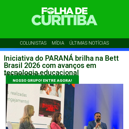
COLUNISTAS
MÍDIA
ÚLTIMAS NOTÍCIAS
Iniciativa do PARANÁ brilha na Bett
Brasil 2026 com avanços em
tecnologia educacional
admin
08/05/2026
19:25
NOSSO GRUPO! ENTRE AGORA!