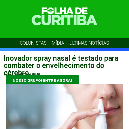
COLUNISTAS
MÍDIA
ÚLTIMAS NOTÍCIAS
Inovador spray nasal é testado para
combater o envelhecimento do
cérebro
admin
26/04/2026
08:40
NOSSO GRUPO! ENTRE AGORA!