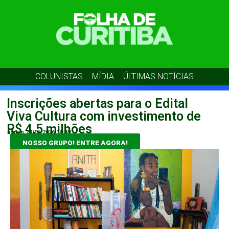
COLUNISTAS
MÍDIA
ÚLTIMAS NOTÍCIAS
Inscrições abertas para o Edital
Viva Cultura com investimento de
R$ 4,5 milhões
admin
25/05/2026
18:49
NOSSO GRUPO! ENTRE AGORA!