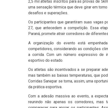
2,5 mil atletas inscritos para as provas de 5
uma sensação térmica que deve girar em torno
desafios e superações.
Os participantes que garantiram suas vagas po
27, que antecedem a competição. Essa eta
Paraná, promete atrair corredores de diferentes
A organização do evento está empenhada
competidores, considerando as condições cli
a corrida. Com um número expressivo de in
esportivo do estado.
Os atletas são incentivados a se preparar ad
mas também as baixas temperaturas, que pode
Corridas Sanepar se torna, assim, uma oportu
da prática esportiva.
Com a adesão massiva ao evento, a expectat
reunindo não apenas os corredores, mas 
comparecer para apoiar os participantes. As