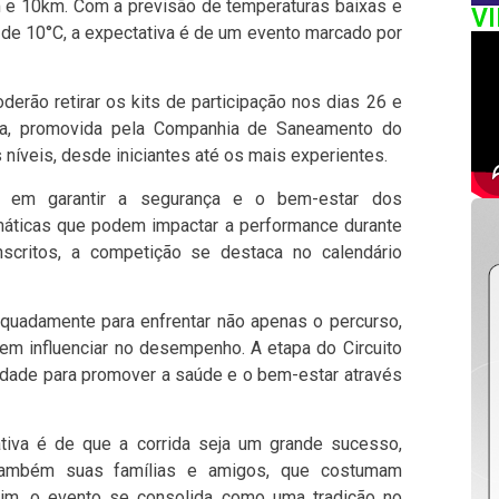
km e 10km. Com a previsão de temperaturas baixas e
V
 de 10°C, a expectativa é de um evento marcado por
derão retirar os kits de participação nos dias 26 e
pa, promovida pela Companhia de Saneamento do
 níveis, desde iniciantes até os mais experientes.
 em garantir a segurança e o bem-estar dos
máticas que podem impactar a performance durante
scritos, a competição se destaca no calendário
equadamente para enfrentar não apenas o percurso,
m influenciar no desempenho. A etapa do Circuito
nidade para promover a saúde e o bem-estar através
iva é de que a corrida seja um grande sucesso,
também suas famílias e amigos, que costumam
sim, o evento se consolida como uma tradição no