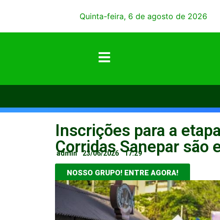
Quinta-feira, 6 de agosto de 2026
Inscrições para a etapa
Corridas Sanepar são 
admin
23/06/2026
17:29
NOSSO GRUPO! ENTRE AGORA!