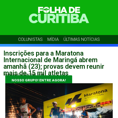
COLUNISTAS
MÍDIA
ÚLTIMAS NOTÍCIAS
Inscrições para a Maratona
Internacional de Maringá abrem
amanhã (23); provas devem reunir
mais de 15 mil atletas
Redação 07
22/06/2026
15:00
NOSSO GRUPO! ENTRE AGORA!