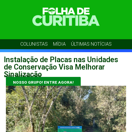
COLUNISTAS
MÍDIA
ÚLTIMAS NOTÍCIAS
Instalação de Placas nas Unidades
de Conservação Visa Melhorar
Sinalização
admin
06/05/2026
16:10
NOSSO GRUPO! ENTRE AGORA!