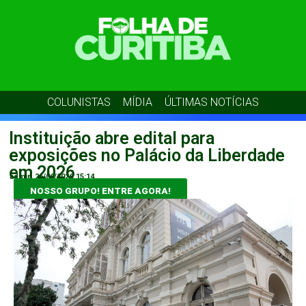
COLUNISTAS
MÍDIA
ÚLTIMAS NOTÍCIAS
Instituição abre edital para
exposições no Palácio da Liberdade
em 2026
admin
26/06/2026
15:14
NOSSO GRUPO! ENTRE AGORA!