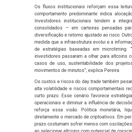
Os fluxos institucionais reforçam essa leit
comportamento predominante indica alocação
Investidores institucionais tendem a integ
consolidados — em carteiras pensadas para
diversificação e retorno ajustado ao risco. Ou
medida que a infraestrutura evolui e a inform
de estratégias baseadas em microtiming. 
investidores passaram a olhar para altcoins c
casos de uso, sustentabilidade dos projeto
movimentos de minutos”, explica Pereira.
Os custos e riscos do day trade também pesa
alta volatilidade e riscos comportamentais r
curto prazo. Esse cenário favorece estratégi
operacionais e diminuir a influência de deci
reforça essa visão. Política monetária, liq
diretamente o mercado de criptoativos. Em per
prazo costumam sofrer menos com oscilações d
ao selecionar altcoins com potencial de crescim