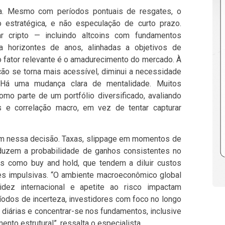
ura. Mesmo com períodos pontuais de resgates, o
 estratégica, e não especulação de curto prazo.
rar cripto — incluindo altcoins com fundamentos
 horizontes de anos, alinhadas a objetivos de
tro fator relevante é o amadurecimento do mercado. À
ação se torna mais acessível, diminui a necessidade
“Há uma mudança clara de mentalidade. Muitos
omo parte de um portfólio diversificado, avaliando
s e correlação macro, em vez de tentar capturar
m nessa decisão. Taxas, slippage em momentos de
eduzem a probabilidade de ganhos consistentes no
as como buy and hold, que tendem a diluir custos
sões impulsivas. “O ambiente macroeconômico global
uidez internacional e apetite ao risco impactam
íodos de incerteza, investidores com foco no longo
iárias e concentrar-se nos fundamentos, inclusive
ento estrutural”, ressalta o especialista.