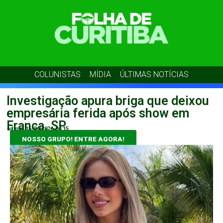
COLUNISTAS
MÍDIA
ÚLTIMAS NOTÍCIAS
Investigação apura briga que deixou
empresária ferida após show em
Franca, SP
admin
15/04/2026
04:15
NOSSO GRUPO! ENTRE AGORA!