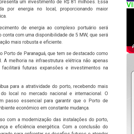
presenta um investimento de R$ 81 milhões. Essa
V
da por energia no local, proporcionando maior
ica.
ecimento de energia ao complexo portuário será
ão conta com uma disponibilidade de 5 MW, que será
ção mais robusta e eficiente.
do Porto de Paranaguá, que tem se destacado como
. A melhoria na infraestrutura elétrica não apenas
facilitará futuras expansões e investimentos na
bua para a atratividade do porto, recebendo mais
o local no mercado nacional e internacional. O
um passo essencial para garantir que o Porto de
mbiente econômico em constante mudança.
so com a modernização das instalações do porto,
nça e eficiência energética. Com a conclusão do
parado para enfrentar os desafios futuros e atender