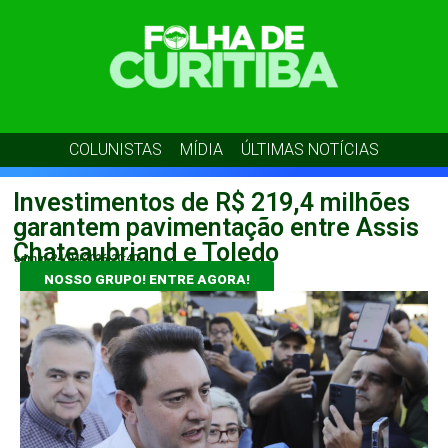
COLUNISTAS
MÍDIA
ÚLTIMAS NOTÍCIAS
Investimentos de R$ 219,4 milhões
garantem pavimentação entre Assis
Chateaubriand e Toledo
admin
24/04/2026
20:40
NOSSO GRUPO! ENTRE AGORA!