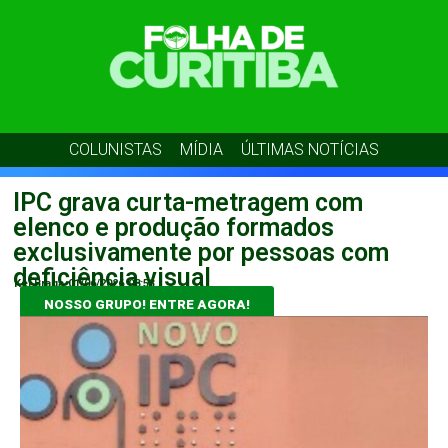
COLUNISTAS
MÍDIA
ÚLTIMAS NOTÍCIAS
IPC grava curta-metragem com
elenco e produção formados
exclusivamente por pessoas com
deficiência visual
Kel Braga
01/06/2026
08:53
NOSSO GRUPO! ENTRE AGORA!