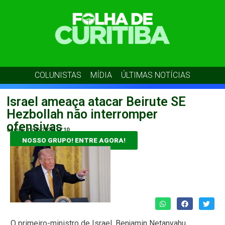
COLUNISTAS
MÍDIA
ÚLTIMAS NOTÍCIAS
Israel ameaça atacar Beirute SE
Hezbollah não interromper
ofensivas
admin
01/06/2026
17:10
NOSSO GRUPO! ENTRE AGORA!
O primeiro-ministro de Israel, Benjamin Netanyahu,