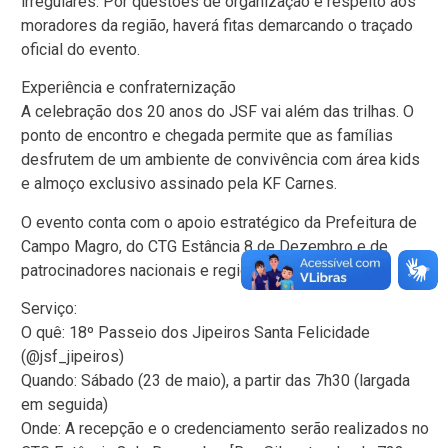
irregulares. Por questões de organização e respeito aos
moradores da região, haverá fitas demarcando o traçado
oficial do evento.
Experiência e confraternização
A celebração dos 20 anos do JSF vai além das trilhas. O
ponto de encontro e chegada permite que as famílias
desfrutem de um ambiente de convivência com área kids
e almoço exclusivo assinado pela KF Carnes.
O evento conta com o apoio estratégico da Prefeitura de
Campo Magro, do CTG Estância 8 de Dezembro e de
patrocinadores nacionais e regionais.
Serviço:
O quê: 18º Passeio dos Jipeiros Santa Felicidade
(@jsf_jipeiros)
Quando: Sábado (23 de maio), a partir das 7h30 (largada
em seguida)
Onde: A recepção e o credenciamento serão realizados no