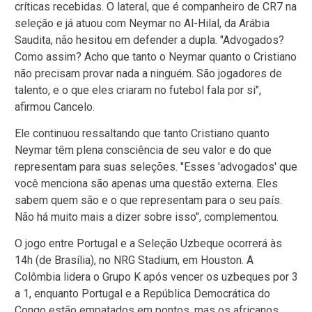
críticas recebidas. O lateral, que é companheiro de CR7 na
seleção e já atuou com Neymar no Al-Hilal, da Arábia
Saudita, não hesitou em defender a dupla. "Advogados?
Como assim? Acho que tanto o Neymar quanto o Cristiano
não precisam provar nada a ninguém. São jogadores de
talento, e o que eles criaram no futebol fala por si",
afirmou Cancelo.
Ele continuou ressaltando que tanto Cristiano quanto
Neymar têm plena consciência de seu valor e do que
representam para suas seleções. "Esses 'advogados' que
você menciona são apenas uma questão externa. Eles
sabem quem são e o que representam para o seu país.
Não há muito mais a dizer sobre isso", complementou.
O jogo entre Portugal e a Seleção Uzbeque ocorrerá às
14h (de Brasília), no NRG Stadium, em Houston. A
Colômbia lidera o Grupo K após vencer os uzbeques por 3
a 1, enquanto Portugal e a República Democrática do
Congo estão empatados em pontos, mas os africanos