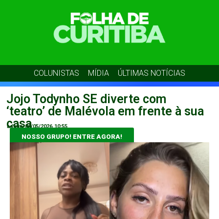
COLUNISTAS
MÍDIA
ÚLTIMAS NOTÍCIAS
Jojo Todynho SE diverte com
‘teatro’ de Malévola em frente à sua
casa
admin
06/05/2026
10:55
NOSSO GRUPO! ENTRE AGORA!