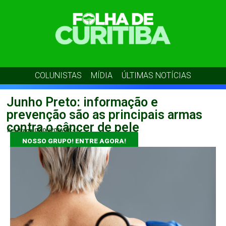
COLUNISTAS
MÍDIA
ÚLTIMAS NOTÍCIAS
Junho Preto: informação e
prevenção são as principais armas
contra o câncer de pele
Kel Braga
09/06/2026
16:41
NOSSO GRUPO! ENTRE AGORA!