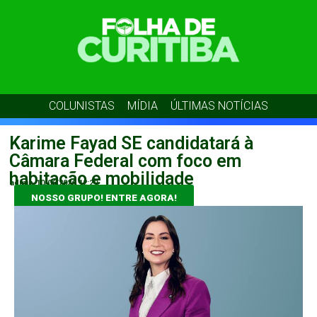
COLUNISTAS
MÍDIA
ÚLTIMAS NOTÍCIAS
Karime Fayad SE candidatará à
Câmara Federal com foco em
habitação e mobilidade
admin
10/06/2026
12:29
NOSSO GRUPO! ENTRE AGORA!